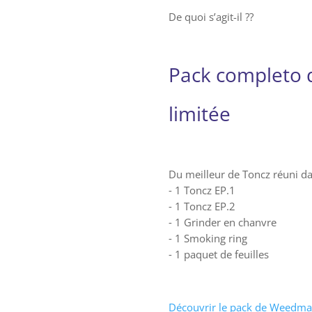
De quoi s’agit-il ??
Pack completo d
limitée
Du meilleur de Toncz réuni da
⁃ 1 Toncz EP.1
⁃ 1 Toncz EP.2
⁃ 1 Grinder en chanvre
⁃ 1 Smoking ring
⁃ 1 paquet de feuilles
Découvrir le pack de Weedma