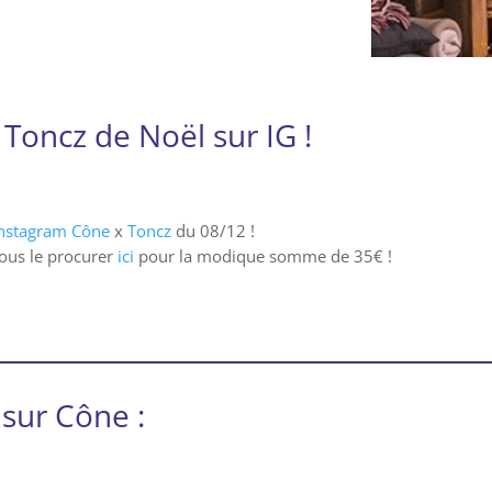
Toncz de Noël sur IG !
nstagram Cône
x
Toncz
du 08/12 !
ous le procurer
ici
pour la modique somme de 35€ !
 sur Cône :